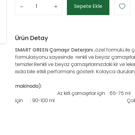
Sepete Ekle
Adet
Ürün Detay
SMART GREEN Çamaşır Deterjanı
,özel formülü ile 
formülasyonu sayesinde renkli ve beyaz çamaşırları
temizler.Renkli ve beyaz çamaşırlarınızdaki kir ve l
ısıda bile etkili performans gösterir. Kolayca d
makin
Az kirli çamaşırlar iç
için : 90-100 ml Çok kirli ça