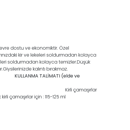
çevre dostu ve ekonomiktir. Özel
nızdaki kir ve lekeleri soldurmadan kolayca
ekeleri soldurmadan kolayca temizler.Düşük
urulanır.Giysilerinizde kalıntı bırakmaz.
KULLANMA TALİMATI (elde ve
ada):
in : 65-75 ml Kirli çamaşırlar
maşırlar için : 115-125 ml