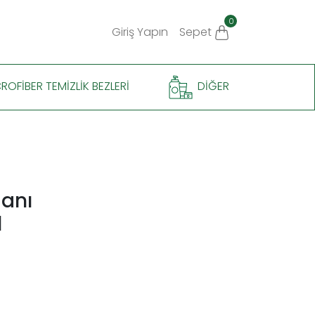
0
Giriş Yapın
Sepet
ROFIBER TEMIZLIK BEZLERI
DIĞER
janı
l