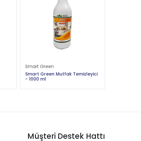
Smart Green
Smart Gree
Smart Green Mutfak Temizleyici
Smart Gree
- 1000 ml
Beyazlar Ve 
Müşteri Destek Hattı