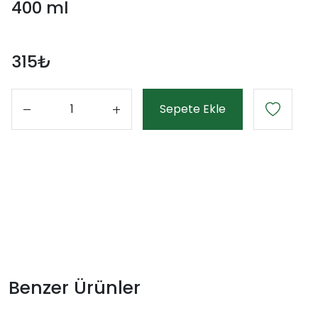
400 ml
315₺
Sepete Ekle
Adet
Benzer Ürünler