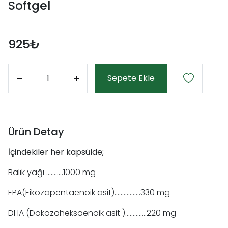
Softgel
925₺
Sepete Ekle
Adet
Ürün Detay
İçindekiler her kapsülde;
Balık yağı ………..1000 mg
EPA(Eikozapentaenoik asit).……….......330 mg
DHA (Dokozaheksaenoik asit )…...........220 mg