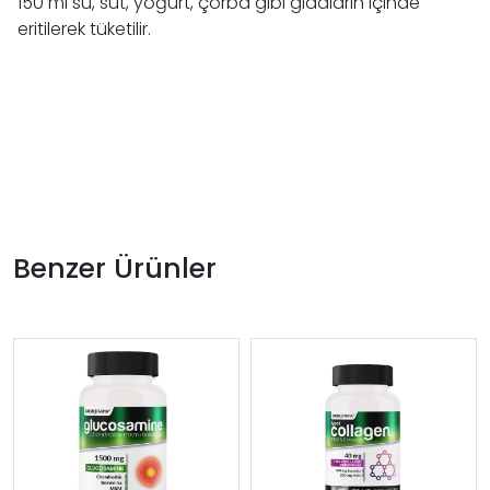
150 ml su, süt, yoğurt, çorba gibi gıdaların içinde
eritilerek tüketilir.
Benzer Ürünler