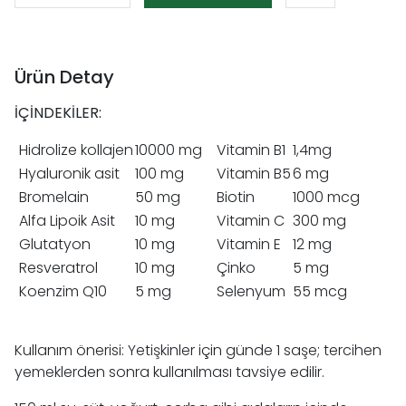
Ürün Detay
İÇİNDEKİLER:
Hidrolize kollajen
10000 mg
Vitamin B1
1,4mg
Hyaluronik asit
100 mg
Vitamin B5
6 mg
Bromelain
50 mg
Biotin
1000 mcg
Alfa Lipoik Asit
10 mg
Vitamin C
300 mg
Glutatyon
10 mg
Vitamin E
12 mg
Resveratrol
10 mg
Çinko
5 mg
Koenzim Q10
5 mg
Selenyum
55 mcg
Kullanım önerisi: Yetişkinler için günde 1 saşe; tercihen
yemeklerden sonra kullanılması tavsiye edilir.